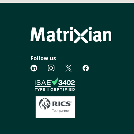
Follow us



