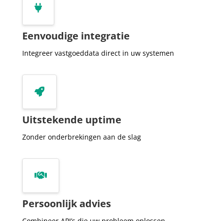
      'storageSpaceSrc': null,


      'town': 'Zutphen',

      'volume': 820,

Eenvoudige integratie
      'volumeSrc': 'Matrixian',

      'energyLabel': 'A',

Integreer vastgoeddata direct in uw systemen
      'energyLabelSrc': 'Funda',

      'energyLabelIsRegistered': true,

      'status': null,


      'statusSrc': null,

      'offeredPrice': null,

Uitstekende uptime
      'offeredPriceSrc': null,

      'distance': null,

Zonder onderbrekingen aan de slag
      'transactionPriceIndexedDateTransport': null,
      'transactionPriceIndexedDateSale': null,

    }


  ]

}
Persoonlijk advies
Combineer API’s die uw probleem oplossen