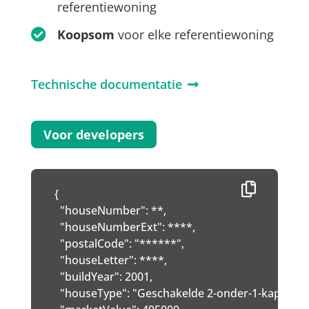
referentiewoning
Koopsom
voor elke referentiewoning
Technische documentatie
Voor developers
{

  "houseNumber": **,

  "houseNumberExt": ****,

  "postalCode": "******",

  "houseLetter": ****,

  "buildYear": 2001,

  "houseType": "Geschakelde 2-onder-1-kapwonin