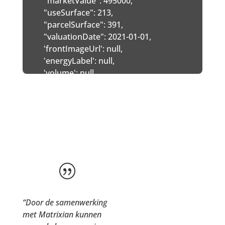
  "marketValue": 495000,

  "useSurface": 213,

  "parcelSurface": 391,

  "valuationDate": 2021-01-01,

  'frontImageUrl': null,

  'energyLabel': null,

  'volume': null,

  'storageSpace': null,

  'garage': null,

  'description': null,

  'energyLabelRegistrationValidUntil': null,

  'transactionPriceIndexedDateTransport': null,

  'transactionPriceIndexedDateSale': null,

  'dateSale': null,

|
  'dateTransport': null,

  "references": [

    {

“Door de samenwerking
      'index': 1,

met Matrixian kunnen
      'houseNumber': 31,
