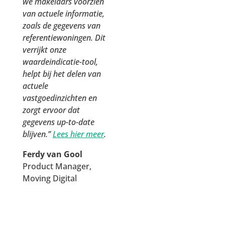
we makelaars voorzien
      'houseNumberExt': null,

van actuele informatie,
      'houseLetter': null,

zoals de gegevens van
      'postalCode': '7207NA',

referentiewoningen. Dit
      'useSurface': 196,

verrijkt onze
      'latitude': 52.1260653703766,

waardeindicatie-tool,
      'longitude': 6.21883098306204,

helpt bij het delen van
      'streetName': 'Laakse Laan',

actuele
      'useSurfaceSrc': 'BAG',

vastgoedinzichten en
      'addressSrc': 'BAG',

zorgt ervoor dat
      'bagId': '0301200000021939',

gegevens up-to-date
      'buildYear': 2001,

blijven.”
Lees hier meer
.
      'buildYearSrc': 'BAG',

      'compScore': 0.97,

Ferdy van Gool
      'dateOnOfferSince': null,

Product Manager,
      'dateOnOfferSinceSrc': null,

Moving Digital
      'dateTransaction': '2019-08-01',

      'dateTransactionSrc': 'Kadaster',

      'exteriorSpace': null,

      'exteriorSpaceSrc': null,
