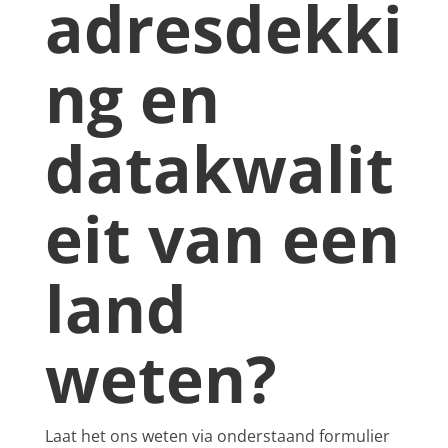
adresdekki
ng en
datakwalit
eit van een
land
weten?
Laat het ons weten via onderstaand formulier