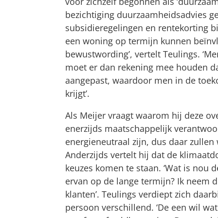
voor zichzelf begonnen als ‘duurzaamh
bezichtiging duurzaamheidsadvies gee
subsidieregelingen en rentekorting b
een woning op termijn kunnen beïnvl
bewustwording’, vertelt Teulings. ‘M
moet er dan rekening mee houden da
aangepast, waardoor men in de toek
krijgt’.
Als Meijer vraagt waarom hij deze ove
enerzijds maatschappelijk verantwoor
energieneutraal zijn, dus daar zullen
Anderzijds vertelt hij dat de klimaat
keuzes komen te staan. ‘Wat is nou d
ervan op de lange termijn? Ik neem d
klanten’. Teulings verdiept zich daarbi
persoon verschillend. ‘De een wil w