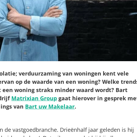
olatie; verduurzaming van woningen kent vele
 ervan op de waarde van een woning? Welke trend
at een woning straks minder waard wordt? Bart
rijf
Matrixian Group
gaat hierover in gesprek me
lings van
Bart uw Makelaar
.
nen de vastgoedbranche. Drieënhalf jaar geleden is hij