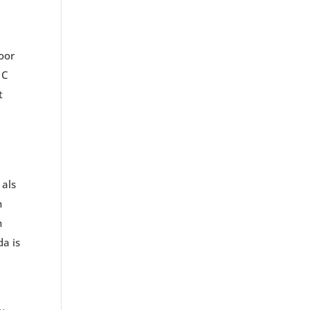
oor
 C
t
 als
n
n
da is