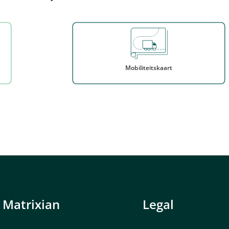
Mobiliteitskaart
Matrixian
Legal