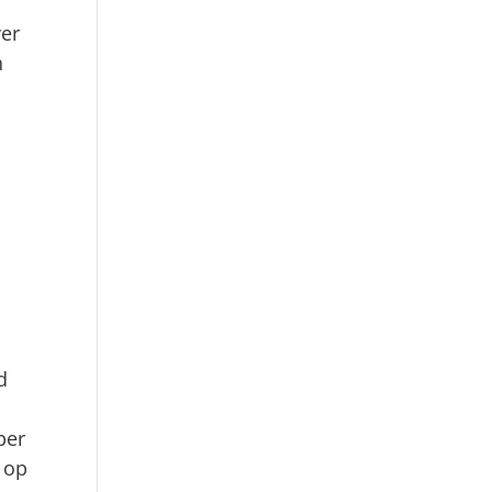
ver
n
d
per
 op