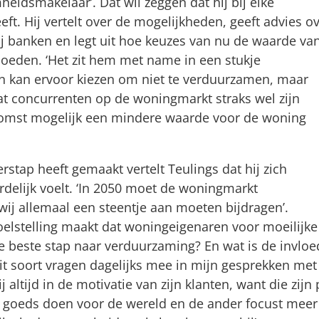
eidsmakelaar’. Dat wil zeggen dat hij bij elke
ft. Hij vertelt over de mogelijkheden, geeft advies o
ij banken en legt uit hoe keuzes van nu de waarde va
oeden. ‘Het zit hem met name in een stukje
en kan ervoor kiezen om niet te verduurzamen, maar
t concurrenten op de woningmarkt straks wel zijn
omst mogelijk een mindere waarde voor de woning
rstap heeft gemaakt vertelt Teulings dat hij zich
delijk voelt. ‘In 2050 moet de woningmarkt
 wij allemaal een steentje aan moeten bijdragen’.
doelstelling maakt dat woningeigenaren voor moeilijke
e beste stap naar verduurzaming? En wat is de invloe
it soort vragen dagelijks mee in mijn gesprekken met
j altijd in de motivatie van zijn klanten, want die zijn 
at goeds doen voor de wereld en de ander focust meer