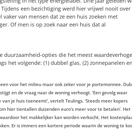
gstelling in het type energielabel. Drie jaar geleden 
ijdens een bezichtiging werd hier vrijwel nooit over
l vaker van mensen dat ze een huis zoeken met
ger. Of men is op zoek naar een huis dat al
rie duurzaamheid-opties die het meest waardeverhog
gs het volgende: (1) dubbel glas, (2) zonnepanelen en
lleen voor het milieu maar ook zeker voor je portemonnee. Dub
 stijgt en de vraag naar de woning verhoogt. ‘Een gevolg waar
van je huis toeneemt’, vertelt Teulings. ‘Steeds meer kopers
 om hier tientallen duizenden euro’s meer voor te betalen’. Het
 waardoor het makkelijker kan worden verkocht. Het kostenpla
kken. Er is immers een kortere periode waarin de woning te ko