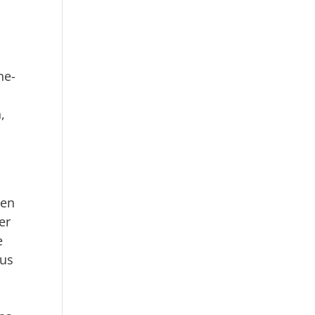
ne-
,
n
den
er
e
dus