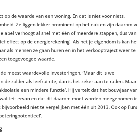
t op de waarde van een woning. En dat is niet voor niets.
heid. Ze liggen lekker prominent op het dak en zijn daarom v
ielabel verhoogt al snel met één of meerdere stappen, dus van
ef effect op de energierekening’. Als het je eigendom is kan he
aar als mensen ze gaan huren en in het verkooptraject weer te
 geen toegevoegde waarde.
an de meest waardevolle investeringen. ‘Maar dit is wel
n de zolder als leefruimte, dan is het zeker aan te raden. Maar
kisolatie een mindere functie’. Hij vertelt dat het bouwjaar va
e kwaliteit ervan en dat dit daarom moet worden meegenomen i
 bijvoorbeeld niet te vergelijken met één uit 2013. Ook op Fun
rbeteringpotentieel’.
g