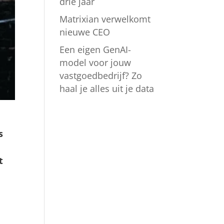
drie jaar
Matrixian verwelkomt
nieuwe CEO
Een eigen GenAI-
model voor jouw
vastgoedbedrijf? Zo
haal je alles uit je data
s
t