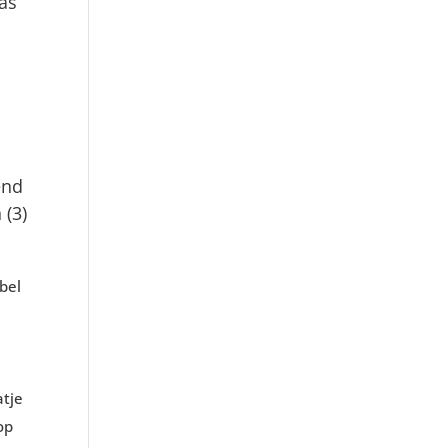
was
end
 (3)
bel
atje
op