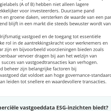
elabels (A of B) hebben niet alleen lagere
rekkelijker voor investeerders​. Duurzame pand
n en groene daken, versterken de waarde van een pa
end blijft in een markt die steeds bewuster wordt van
drijfsmatig vastgoed en de toegang tot essentiële
jke rol in de aantrekkingskracht voor werknemers en
r zijn en bijvoorbeeld voorzieningen bieden zoals
openbaar vervoer dragen bij aan het welzijn van
 succes van vastgoedtransacties kan verhogen​.
d beheer zijn belangrijke factoren bij
g vastgoed dat voldoet aan hoge governance-standaar
an leiden tot snellere en waardevollere transacties.
rciële vastgoeddata ESG-inzichten biedt?