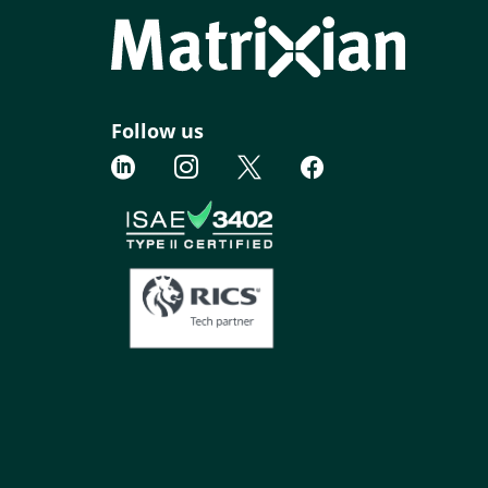
Follow us



