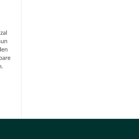
zal
hun
den
wbare
n.