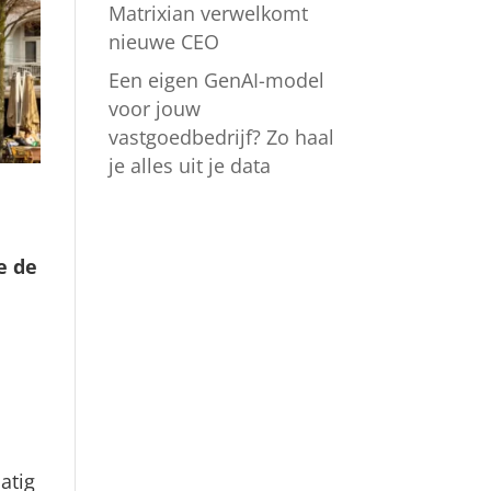
Matrixian verwelkomt
nieuwe CEO
Een eigen GenAI-model
voor jouw
vastgoedbedrijf? Zo haal
je alles uit je data
e de
atig