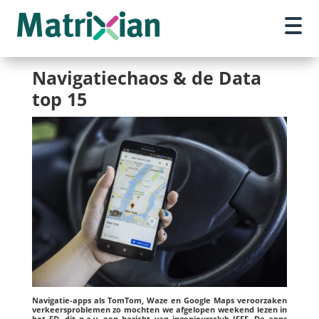
Navigatiechaos & de Data
top 15
Navigatie-apps als TomTom, Waze en Google Maps veroorzaken
verkeersproblemen zo mochten we afgelopen weekend lezen in
het FD, dit n.a.v. een bericht van ingenieursclub IEEE. De apps